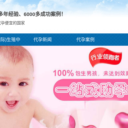
0多年经验、
6000
多成功案例！
代孕便宜的国家
国际)生殖中
代孕新闻
代孕案例
心