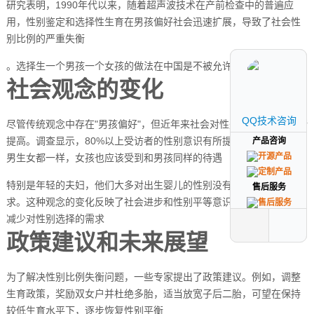
研究表明，1990年代以来，随着超声波技术在产前检查中的普遍应
用，性别鉴定和选择性生育在男孩偏好社会迅速扩展，导致了社会性
别比例的严重失衡
。选择生一个男孩一个女孩的做法在中国是不被允许的。
社会观念的变化
QQ技术咨询
QQ技术咨询
尽管传统观念中存在"男孩偏好"，但近年来社会对性别平等的认识有所
提高。调查显示，80%以上受访者的性别意识有所提高，他们认为生
产品咨询
产品咨询
男生女都一样，女孩也应该受到和男孩同样的待遇
特别是年轻的夫妇，他们大多对出生婴儿的性别没有特殊的偏好与要
售后服务
售后服务
求。这种观念的变化反映了社会进步和性别平等意识的提升，有助于
减少对性别选择的需求
政策建议和未来展望
为了解决性别比例失衡问题，一些专家提出了政策建议。例如，调整
生育政策，奖励双女户并杜绝多胎，适当放宽子后二胎，可望在保持
较低生育水平下，逐步恢复性别平衡